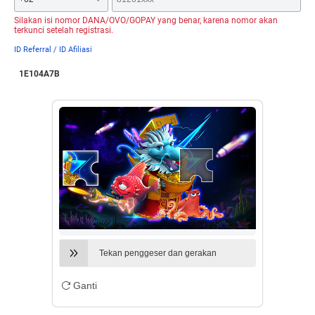
Silakan isi nomor DANA/OVO/GOPAY yang benar, karena nomor akan
terkunci setelah registrasi.
ID Referral / ID Afiliasi
Tekan penggeser dan gerakan
Ganti