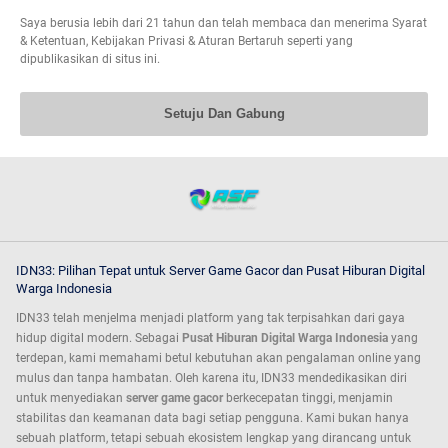
Saya berusia lebih dari 21 tahun dan telah membaca dan menerima
Syarat
& Ketentuan
,
Kebijakan Privasi
&
Aturan Bertaruh
seperti yang
dipublikasikan di situs ini.
Setuju Dan Gabung
IDN33: Pilihan Tepat untuk Server Game Gacor dan Pusat Hiburan Digital
Warga Indonesia
IDN33 telah menjelma menjadi platform yang tak terpisahkan dari gaya
hidup digital modern. Sebagai
Pusat Hiburan Digital Warga Indonesia
yang
terdepan, kami memahami betul kebutuhan akan pengalaman online yang
mulus dan tanpa hambatan. Oleh karena itu, IDN33 mendedikasikan diri
untuk menyediakan
server game gacor
berkecepatan tinggi, menjamin
stabilitas dan keamanan data bagi setiap pengguna. Kami bukan hanya
sebuah platform, tetapi sebuah ekosistem lengkap yang dirancang untuk